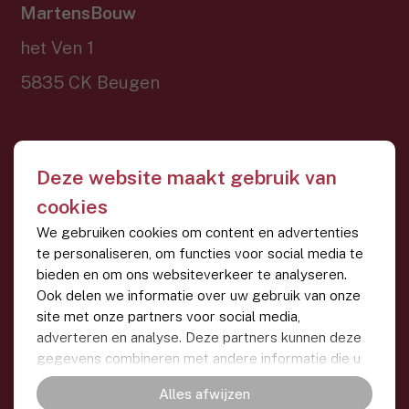
MartensBouw
het Ven 1
5835 CK Beugen
Contact
Deze website maakt gebruik van
0485 - 36 13 76
cookies
info@martensbouw.nl
We gebruiken cookies om content en advertenties
te personaliseren, om functies voor social media te
bieden en om ons websiteverkeer te analyseren.
Ook delen we informatie over uw gebruik van onze
Website door
site met onze partners voor social media,
adverteren en analyse. Deze partners kunnen deze
© 2026 MartensBouw •
Privacyverklaring
•
Algemene
gegevens combineren met andere informatie die u
voorwaarden
•
Cookievoorkeuren
aan ze heeft verstrekt of die ze hebben verzameld
Alles afwijzen
op basis van uw gebruik van hun services.